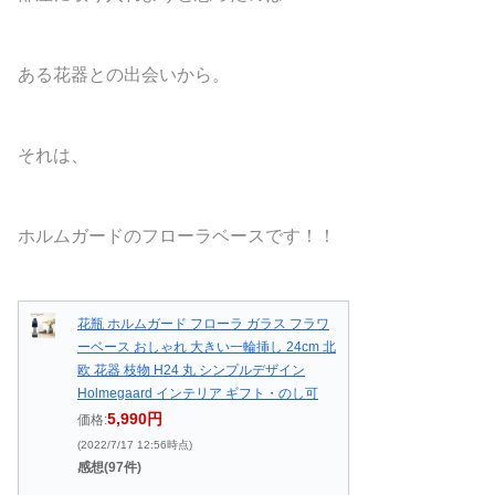
ある花器との出会いから。
それは、
ホルムガードのフローラベースです！！
花瓶 ホルムガード フローラ ガラス フラワ
ーベース おしゃれ 大きい一輪挿し 24cm 北
欧 花器 枝物 H24 丸 シンプルデザイン
Holmegaard インテリア ギフト・のし可
5,990円
価格:
(2022/7/17 12:56時点)
感想(97件)