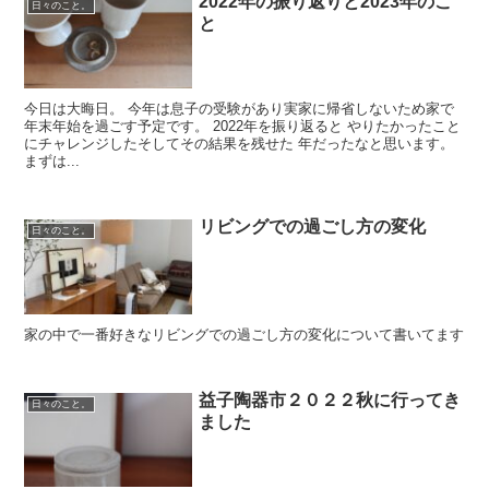
2022年の振り返りと2023年のこ
日々のこと。
と
今日は大晦日。 今年は息子の受験があり実家に帰省しないため家で
年末年始を過ごす予定です。 2022年を振り返ると やりたかったこと
にチャレンジしたそしてその結果を残せた 年だったなと思います。
まずは...
リビングでの過ごし方の変化
日々のこと。
家の中で一番好きなリビングでの過ごし方の変化について書いてます
益子陶器市２０２２秋に行ってき
日々のこと。
ました