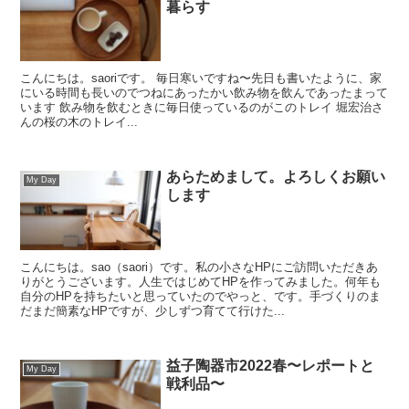
暮らす
こんにちは。saoriです。 毎日寒いですね〜先日も書いたように、家
にいる時間も長いのでつねにあったかい飲み物を飲んであったまって
います 飲み物を飲むときに毎日使っているのがこのトレイ 堀宏治さ
んの桜の木のトレイ...
あらためまして。よろしくお願い
My Day
します
こんにちは。sao（saori）です。私の小さなHPにご訪問いただきあ
りがとうございます。人生ではじめてHPを作ってみました。何年も
自分のHPを持ちたいと思っていたのでやっと、です。手づくりのま
だまだ簡素なHPですが、少しずつ育てて行けた...
益子陶器市2022春〜レポートと
My Day
戦利品〜