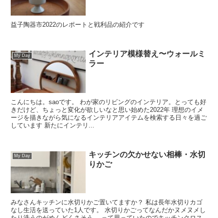
益子陶器市2022のレポートと戦利品の紹介です
インテリア模様替え〜ウォールミ
My Day
ラー
こんにちは。saoです。 わが家のリビングのインテリア。とっても好
きだけど、ちょっと変化が欲しいなと思い始めた2022年 理想のイメ
ージを描きながら気になるインテリアアイテムを検索する日々を過ご
しています 新たにインテリ...
キッチンの欠かせない相棒・水切
My Day
りかご
みなさんキッチンに水切りかご置いてますか？ 私は長年水切りカゴ
なし生活を送っていた1人です。 水切りかごってなんだかヌメヌメし
たり洗うのがめんどくさそう… って思っていたのでキッチンクロス