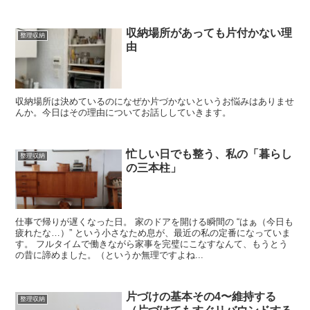
収納場所があっても片付かない理
整理収納
由
収納場所は決めているのになぜか片づかないというお悩みはありませ
んか。今日はその理由についてお話ししていきます。
忙しい日でも整う、私の「暮らし
整理収納
の三本柱」
仕事で帰りが遅くなった日。 家のドアを開ける瞬間の “はぁ（今日も
疲れたな…）” という小さなため息が、最近の私の定番になっていま
す。 フルタイムで働きながら家事を完璧にこなすなんて、もうとう
の昔に諦めました。（というか無理ですよね...
片づけの基本その4〜維持する
整理収納