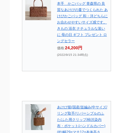
本手 かごバッグ 青森県の 良
質なあけびの蔓でつくられた あ
けびかごバッグ 和・洋どちらに
お合わせやすいサイズ感です。
きもの 浴衣 ナチュラルな装い
に 母の日 ギフト プレゼント ロ
ングセラー
24,200円
価格:
(2022/9/15 21:34時点)
あけび籠(国産/並編み/中サイズ/
リング取手/リバーシブルのふ
た/ふた用クリップ/柿渋染内
布・ポケット/ハンドルカバー)
(約)幅29×マチ12×本体高さ