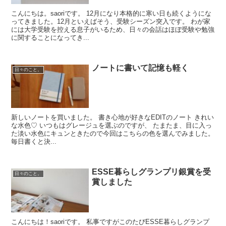
こんにちは。saoriです。 12月になり本格的に寒い日も続くようにな
ってきました。12月といえばそう、受験シーズン突入です。 わが家
には大学受験を控える息子がいるため、日々の会話はほぼ受験や勉強
に関することになってき...
ノートに書いて記憶も軽く
日々のこと。
新しいノートを買いました。 書き心地が好きなEDITのノート きれい
な水色♡ いつもはグレージュを選ぶのですが、 たまたま、目に入っ
た淡い水色にキュンときたので今回はこちらの色を選んでみました。
毎日書くと決...
ESSE暮らしグランプリ銀賞を受
日々のこと。
賞しました
こんにちは！saoriです。 私事ですがこのたびESSE暮らしグランプ