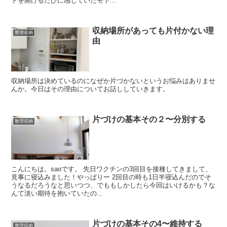
トを開けるたびに感じていたモヤ...
収納場所があっても片付かない理
整理収納
由
収納場所は決めているのになぜか片づかないというお悩みはありませ
んか。今日はその理由についてお話ししていきます。
片づけの基本その２〜分別する
整理収納
こんにちは。saoです。 先日ワクチンの3回目を接種してきまして、
見事に寝込みました！やっぱりー 2回目の時も1日半寝込んだのでそ
うなるだろうなと思いつつ、でももしかしたら今回はいけるかも？な
んて淡い期待を抱いていたの...
片づけの基本その4〜維持する
整理収納