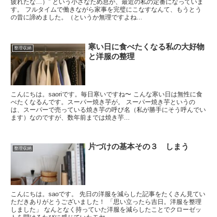
疲れたな…）” という小さなため息が、最近の私の定番になっていま
す。 フルタイムで働きながら家事を完璧にこなすなんて、もうとう
の昔に諦めました。（というか無理ですよね...
寒い日に食べたくなる私の大好物
整理収納
と洋服の整理
こんにちは。saoriです。毎日寒いですね〜 こんな寒い日は無性に食
べたくなるんです。スーパー焼き芋が。 スーパー焼き芋というの
は、スーパーで売っている焼き芋の呼び名（私が勝手にそう呼んでい
ます）なのですが、数年前までは焼き芋...
片づけの基本その３ しまう
整理収納
こんにちは。saoです。 先日の洋服を減らした記事をたくさん見てい
ただきありがとうございました！ 「思い立ったら吉日。洋服を整理
しました」 なんとなく持っていた洋服を減らしたことでクローゼッ